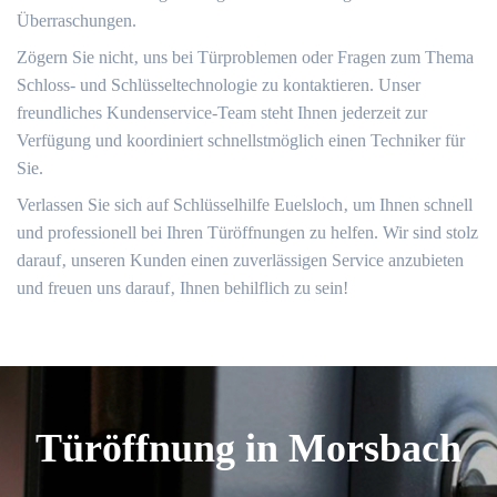
Überraschungen.
Zögern Sie nicht‚ uns bei Türproblemen oder Fragen zum Thema
Schloss- und Schlüsseltechnologie zu kontaktieren.​ Unser
freundliches Kundenservice-Team steht Ihnen jederzeit zur
Verfügung und koordiniert schnellstmöglich einen Techniker für
Sie.​
Verlassen Sie sich auf Schlüsselhilfe Euelsloch‚ um Ihnen schnell
und professionell bei Ihren Türöffnungen zu helfen.​ Wir sind stolz
darauf‚ unseren Kunden einen zuverlässigen Service anzubieten
und freuen uns darauf‚ Ihnen behilflich zu sein!
Türöffnung in Morsbach