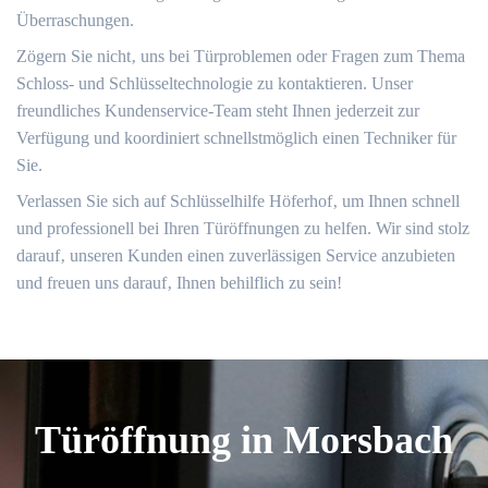
Überraschungen.
Zögern Sie nicht‚ uns bei Türproblemen oder Fragen zum Thema
Schloss- und Schlüsseltechnologie zu kontaktieren.​ Unser
freundliches Kundenservice-Team steht Ihnen jederzeit zur
Verfügung und koordiniert schnellstmöglich einen Techniker für
Sie.​
Verlassen Sie sich auf Schlüsselhilfe Höferhof‚ um Ihnen schnell
und professionell bei Ihren Türöffnungen zu helfen.​ Wir sind stolz
darauf‚ unseren Kunden einen zuverlässigen Service anzubieten
und freuen uns darauf‚ Ihnen behilflich zu sein!
Türöffnung in Morsbach